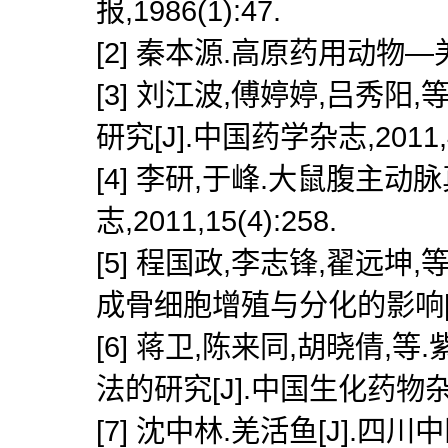
报,1986(1):47.
[2] 秦本源.高原药用动物—羌活
[3] 刘江波,傅婷婷,吕秀
研究[J].中国药学杂志,2011,46
[4] 李研,于峰.大鼠腹主动
志,2011,15(4):258.
[5] 程国政,李志锋,翟远
成骨细胞增殖与分化的影响[J].中
[6] 蒋卫,陈来同,胡晓倩,
法的研究[J].中国生化药物杂志,20
[7] 沈中林.羌活鱼[J].四川中医,