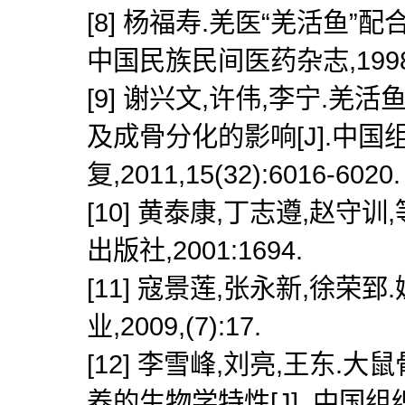
[8] 杨福寿.羌医“羌活鱼”
中国民族民间医药杂志,1998,3
[9] 谢兴文,许伟,李宁.
及成骨分化的影响[J].中
复,2011,15(32):6016-6020.
[10] 黄泰康,丁志遵,赵守
出版社,2001:1694.
[11] 寇景莲,张永新,徐荣
业,2009,(7):17.
[12] 李雪峰,刘亮,王东
养的生物学特性[J]. 中国