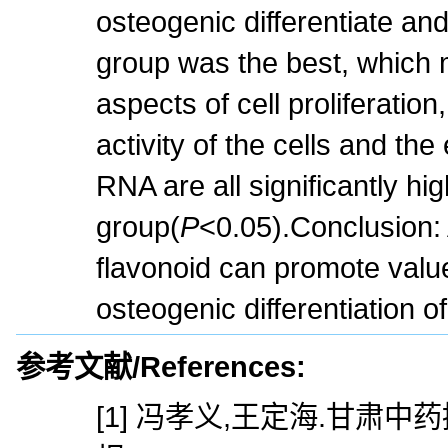
osteogenic differentiate and
group was the best, which m
aspects of cell proliferatio
activity of the cells and the
RNA are all significantly hi
group(
P
<0.05).Conclusion: 
flavonoid can promote valu
osteogenic differentiation 
参考文献/References:
[1] 冯孝义,王定海.甘肃中