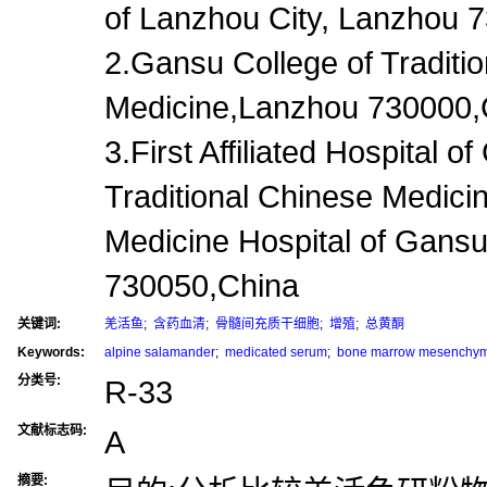
of Lanzhou City, Lanzhou 
2.Gansu College of Traditi
Medicine,Lanzhou 730000,
3.First Affiliated Hospital o
Traditional Chinese Medici
Medicine Hospital of Gans
730050,China
关键词:
羌活鱼
;
含药血清
;
骨髓间充质干细胞
;
增殖
;
总黄酮
Keywords:
alpine salamander
;
medicated serum
;
bone marrow mesenchyma
分类号:
R-33
文献标志码:
A
摘要: